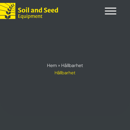
Hoppa
till
innehåll
Hem
»
Hållbarhet
Hållbarhet