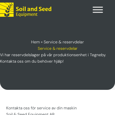
Hoppa
till
innehåll
Hem
»
Service & reservdelar
Service & reservdelar
Vi har reservdelslager på vår produktionsenhet i Tegneby.
Kontakta oss om du behöver hjälp!
Kontakta oss för service av din maskin
Soil & Seed Equipment AB