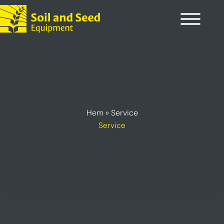
Hoppa
till
innehåll
Hem
»
Service
Service